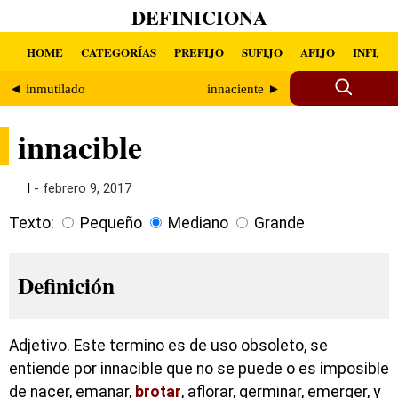
DEFINICIONA
HOME
CATEGORÍAS
PREFIJO
SUFIJO
AFIJO
INFIJO
◄ inmutilado
innaciente ►
innacible
I
- febrero 9, 2017
Texto:
Pequeño
Mediano
Grande
Definición
Adjetivo. Este termino es de uso obsoleto, se
entiende por innacible que no se puede o es imposible
de nacer, emanar,
brotar
, aflorar, germinar, emerger, y