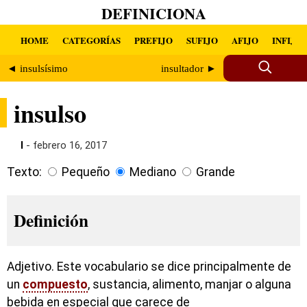
DEFINICIONA
HOME
CATEGORÍAS
PREFIJO
SUFIJO
AFIJO
INFIJO
◄ insulsísimo
insultador ►
insulso
I
- febrero 16, 2017
Texto:
Pequeño
Mediano
Grande
Definición
Adjetivo. Este vocabulario se dice principalmente de
un
compuesto
, sustancia, alimento, manjar o alguna
bebida en especial que carece de