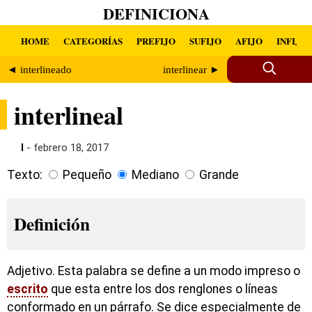
DEFINICIONA
HOME
CATEGORÍAS
PREFIJO
SUFIJO
AFIJO
INFIJO
◄ interlineado
interlinear ►
interlineal
I
- febrero 18, 2017
Texto:
Pequeño
Mediano
Grande
Definición
Adjetivo. Esta palabra se define a un modo impreso o
escrito
que esta entre los dos renglones o líneas
conformado en un párrafo. Se dice especialmente de