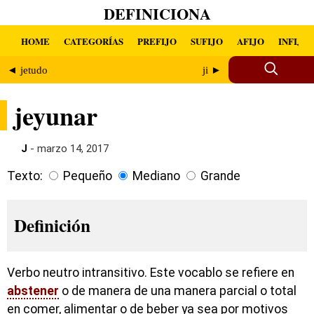
DEFINICIONA
HOME
CATEGORÍAS
PREFIJO
SUFIJO
AFIJO
INFIJO
◄ jetudo
ji ►
jeyunar
J
- marzo 14, 2017
Texto:
Pequeño
Mediano
Grande
Definición
Verbo neutro intransitivo. Este vocablo se refiere en
abstener
o de manera de una manera parcial o total
en comer, alimentar o de beber ya sea por motivos