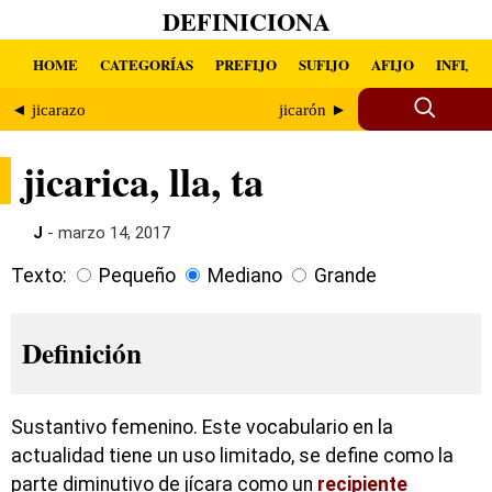
DEFINICIONA
HOME
CATEGORÍAS
PREFIJO
SUFIJO
AFIJO
INFIJO
◄ jicarazo
jicarón ►
jicarica, lla, ta
J
- marzo 14, 2017
Texto:
Pequeño
Mediano
Grande
Definición
Sustantivo femenino. Este vocabulario en la
actualidad tiene un uso limitado, se define como la
parte diminutivo de jícara como un
recipiente