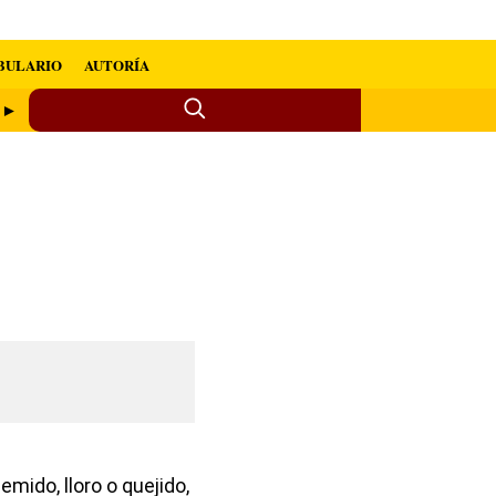
BULARIO
AUTORÍA
z ►
gemido, lloro o quejido,