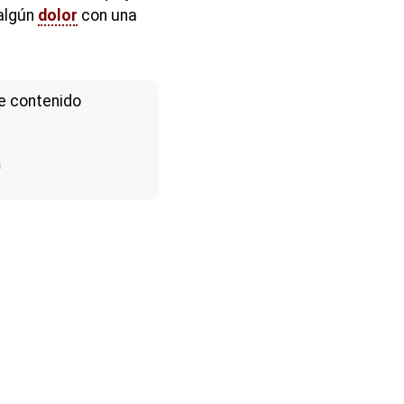
algún
dolor
con una
e contenido
a