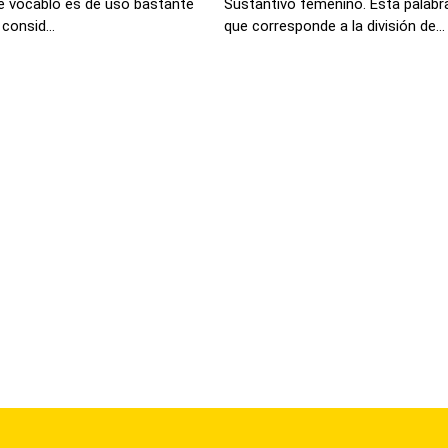
e vocablo es de uso bastante
Sustantivo femenino. Esta palabr
 consid...
que corresponde a la división de...