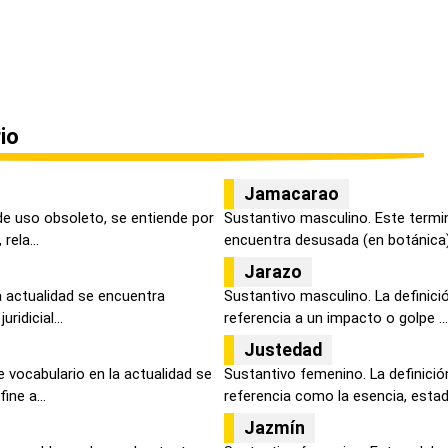
io
Jamacarao
de uso obsoleto, se entiende por
Sustantivo masculino. Este termin
ela...
encuentra desusada (en botánica) 
Jarazo
la actualidad se encuentra
Sustantivo masculino. La definici
ridicial...
referencia a un impacto o golpe ...
Justedad
 vocabulario en la actualidad se
Sustantivo femenino. La definició
ne a...
referencia como la esencia, estado
Jazmín