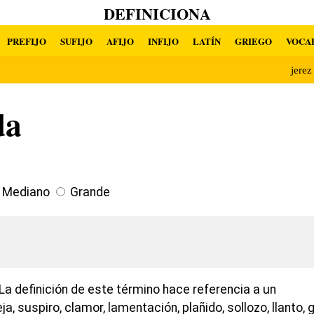
DEFINICIONA
PREFIJO
SUFIJO
AFIJO
INFIJO
LATÍN
GRIEGO
VOCA
jere
da
Mediano
Grande
La definición de este término hace referencia a un
ja, suspiro, clamor, lamentación, plañido, sollozo, llanto, 