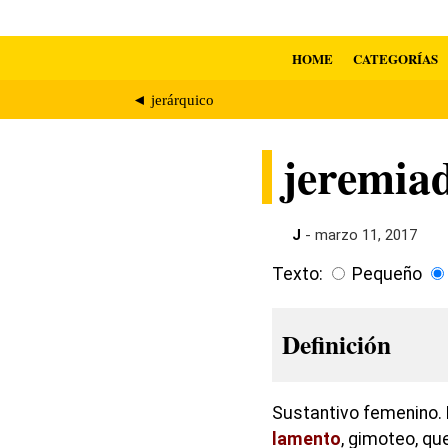
HOME
CATEGORÍAS
◄ jerárquico
jeremia
J
- marzo 11, 2017
Texto:
Pequeño
Definición
Sustantivo femenino. 
lamento
, gimoteo, que