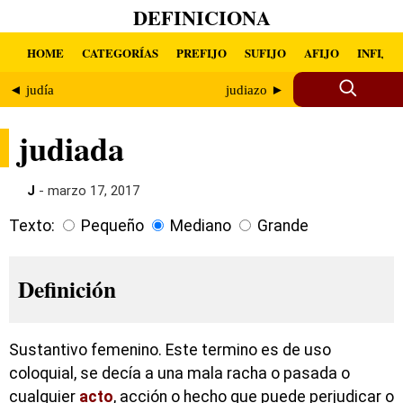
DEFINICIONA
HOME
CATEGORÍAS
PREFIJO
SUFIJO
AFIJO
INFIJO
◄ judía
judiazo ►
judiada
J
- marzo 17, 2017
Texto:
Pequeño
Mediano
Grande
Definición
Sustantivo femenino. Este termino es de uso
coloquial, se decía a una mala racha o pasada o
cualquier
acto
, acción o hecho que puede perjudicar o