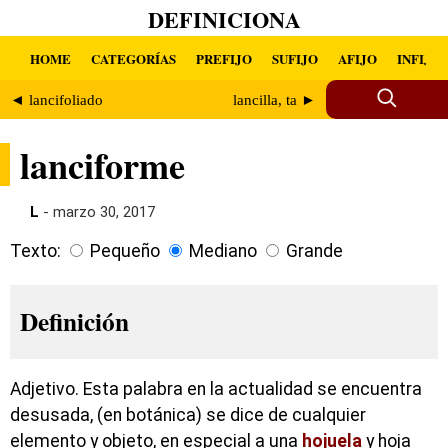
DEFINICIONA
HOME
CATEGORÍAS
PREFIJO
SUFIJO
AFIJO
INFIJO
◄ lancifoliado
lancilla, ta ►
lanciforme
L
- marzo 30, 2017
Texto:
Pequeño
Mediano
Grande
Definición
Adjetivo. Esta palabra en la actualidad se encuentra
desusada, (en botánica) se dice de cualquier
elemento y objeto, en especial a una
hojuela
y hoja