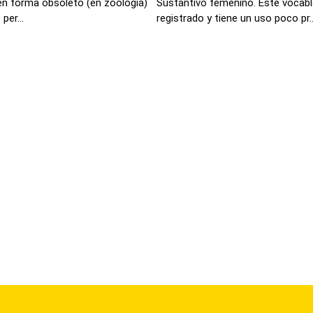
 en forma obsoleto (en zoología)
Sustantivo femenino. Este vocabl
per...
registrado y tiene un uso poco pr..