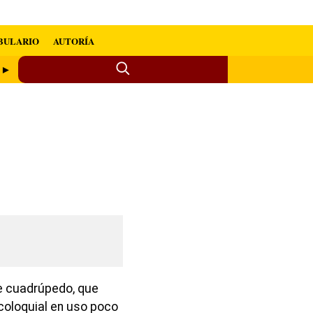
BULARIO
AUTORÍA
a ►
ie cuadrúpedo, que
 coloquial en uso poco