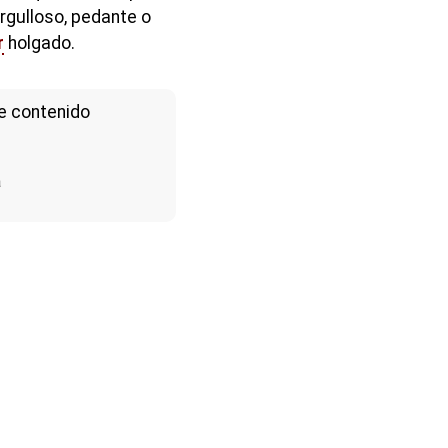
rgulloso, pedante o
r
holgado.
e contenido
a