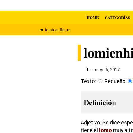
HOME
CATEGORÍAS
◄ lomico, llo, to
lomienhi
L
- mayo 6, 2017
Texto:
Pequeño
Definición
Adjetivo. Se dice esp
tiene el
lomo
muy alto