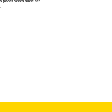
o pocas veces suele ser
.