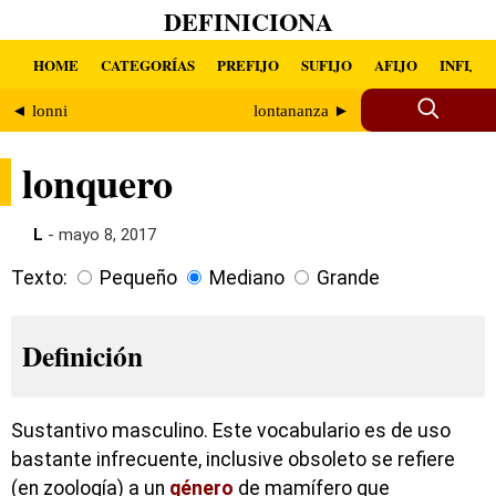
DEFINICIONA
HOME
CATEGORÍAS
PREFIJO
SUFIJO
AFIJO
INFIJO
◄ lonni
lontananza ►
lonquero
L
- mayo 8, 2017
Texto:
Pequeño
Mediano
Grande
Definición
Sustantivo masculino. Este vocabulario es de uso
bastante infrecuente, inclusive obsoleto se refiere
(en zoología) a un
género
de mamífero que