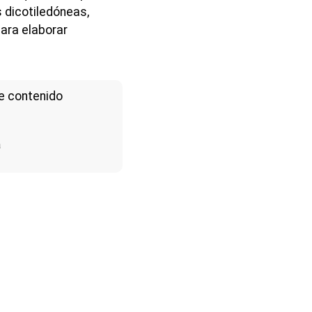
 dicotiledóneas,
ara elaborar
e contenido
a