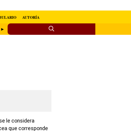
BULARIO
AUTORÍA
e ►
se le considera
cea que corresponde