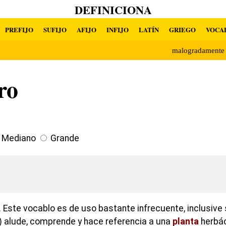
DEFINICIONA
PREFIJO
SUFIJO
AFIJO
INFIJO
LATÍN
GRIEGO
VOCA
malogradament
ro
Mediano
Grande
 Este vocablo es de uso bastante infrecuente, inclusive 
) alude, comprende y hace referencia a una
planta
herbá