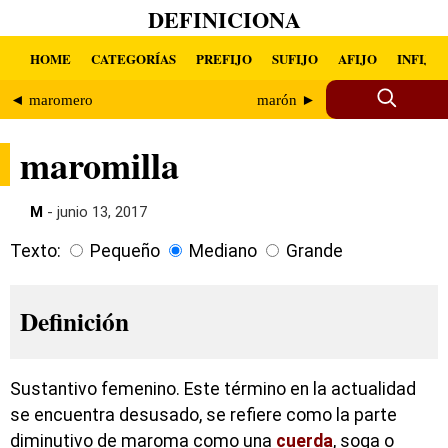
DEFINICIONA
HOME
CATEGORÍAS
PREFIJO
SUFIJO
AFIJO
INFIJO
◄ maromero
marón ►
maromilla
M
- junio 13, 2017
Texto:
Pequeño
Mediano
Grande
Definición
Sustantivo femenino. Este término en la actualidad
se encuentra desusado, se refiere como la parte
diminutivo de maroma como una
cuerda
, soga o