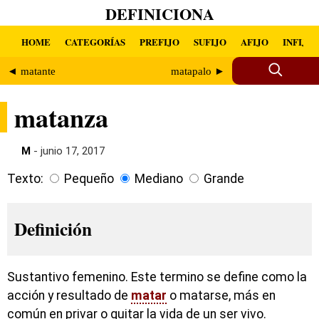
DEFINICIONA
HOME
CATEGORÍAS
PREFIJO
SUFIJO
AFIJO
INFIJO
◄ matante
matapalo ►
matanza
M
- junio 17, 2017
Texto:
Pequeño
Mediano
Grande
Definición
Sustantivo femenino. Este termino se define como la
acción y resultado de
matar
o matarse, más en
común en privar o quitar la vida de un ser vivo.