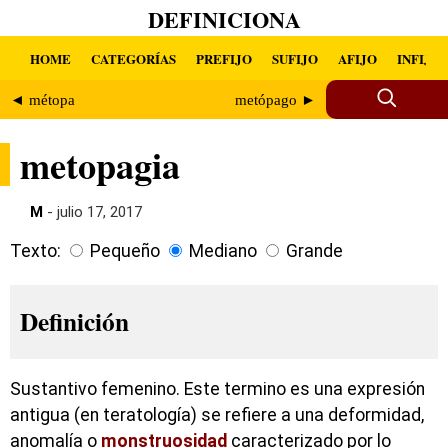
DEFINICIONA
HOME
CATEGORÍAS
PREFIJO
SUFIJO
AFIJO
INFIJO
◄ métopa
metópago ►
metopagia
M
- julio 17, 2017
Texto:
Pequeño
Mediano
Grande
Definición
Sustantivo femenino. Este termino es una expresión
antigua (en teratología) se refiere a una deformidad,
anomalía o
monstruosidad
caracterizado por lo