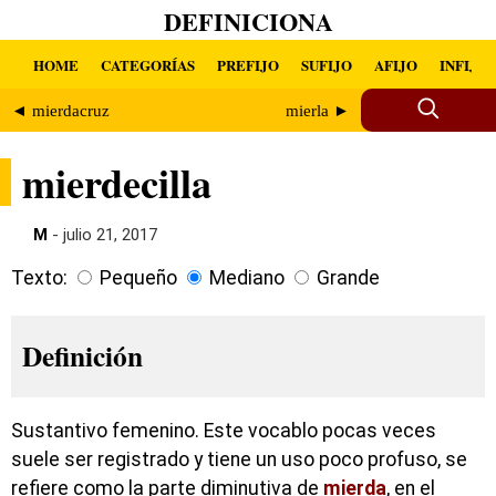
DEFINICIONA
HOME
CATEGORÍAS
PREFIJO
SUFIJO
AFIJO
INFIJO
◄ mierdacruz
mierla ►
mierdecilla
M
- julio 21, 2017
Texto:
Pequeño
Mediano
Grande
Definición
Sustantivo femenino. Este vocablo pocas veces
suele ser registrado y tiene un uso poco profuso, se
refiere como la parte diminutiva de
mierda
, en el