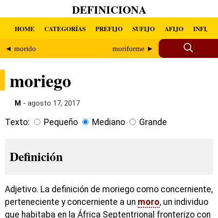
DEFINICIONA
HOME
CATEGORÍAS
PREFIJO
SUFIJO
AFIJO
INFIJO
◄ morido
moriforme ►
moriego
M
- agosto 17, 2017
Texto:
Pequeño
Mediano
Grande
Definición
Adjetivo. La definición de moriego como concerniente,
perteneciente y concerniente a un
moro
, un individuo
que habitaba en la África Septentrional fronterizo con