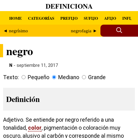
DEFINICIONA
HOME
CATEGORÍAS
PREFIJO
SUFIJO
AFIJO
INFIJO
◄ negrísimo
negrofagia ►
negro
N
- septiembre 11, 2017
Texto:
Pequeño
Mediano
Grande
Definición
Adjetivo. Se entiende por negro referido a una
tonalidad,
color
, pigmentación o coloración muy
oscuro, alusivo al carbón y corresponde al mismo