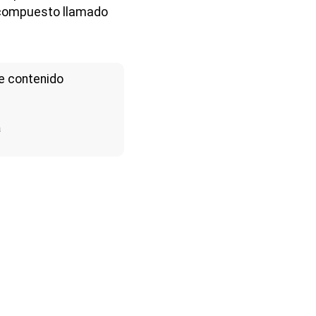
o compuesto llamado
e contenido
a