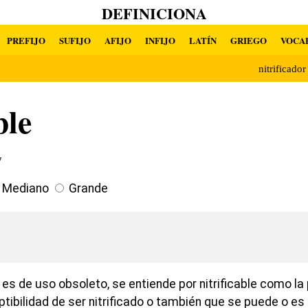
DEFINICIONA
PREFIJO
SUFIJO
AFIJO
INFIJO
LATÍN
GRIEGO
VOCA
nitrificado
ble
7
Mediano
Grande
 es de uso obsoleto, se entiende por nitrificable como la 
tibilidad de ser nitrificado o también que se puede o es 