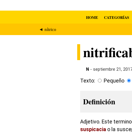
HOME
CATEGORÍAS
◄ nítrico
nitrifica
N
- septiembre 21, 201
Texto:
Pequeño
Definición
Adjetivo. Este termino
suspicacia
o la suscep