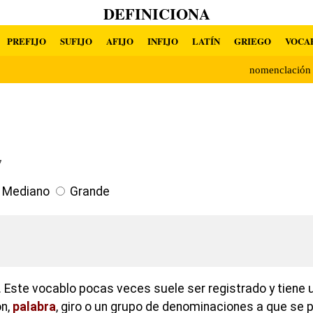
DEFINICIONA
PREFIJO
SUFIJO
AFIJO
INFIJO
LATÍN
GRIEGO
VOCA
nomenclació
7
Mediano
Grande
 Este vocablo pocas veces suele ser registrado y tiene 
ón,
palabra
, giro o un grupo de denominaciones a que se p