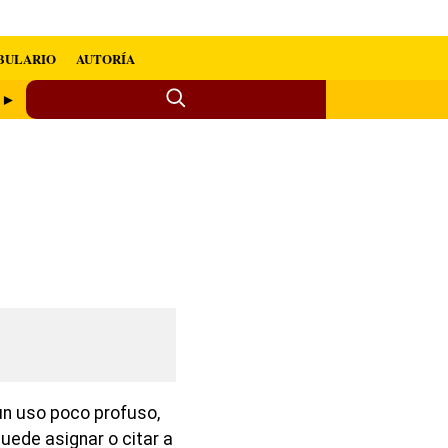
BULARIO
AUTORÍA
n ►
un uso poco profuso,
uede asignar o citar a