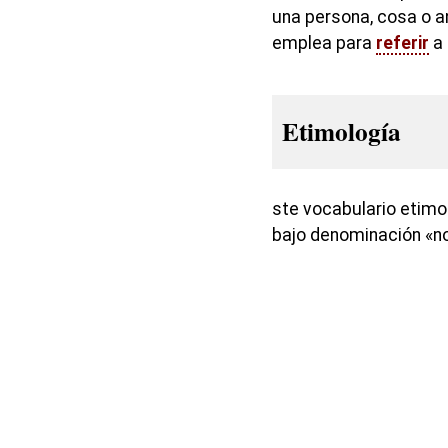
una persona, cosa o an
emplea para
referir
a 
Etimología
ste vocabulario etimo
bajo denominación «n