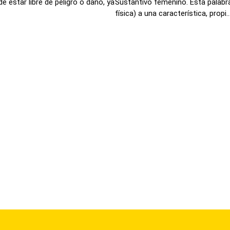
e estar libre de peligro o daño, ya
Sustantivo femenino. Esta palabr
física) a una característica, propi..