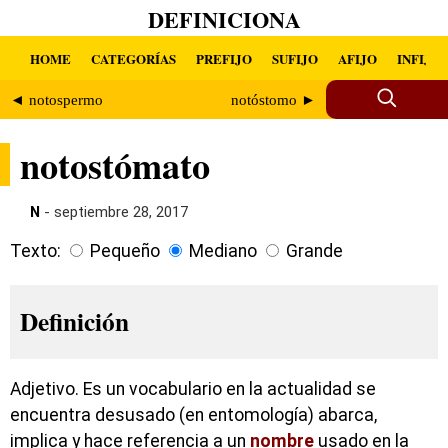
DEFINICIONA
HOME
CATEGORÍAS
PREFIJO
SUFIJO
AFIJO
INFIJO
◄ notospermo
notóstomo ►
notostómato
N
- septiembre 28, 2017
Texto:
Pequeño
Mediano
Grande
Definición
Adjetivo. Es un vocabulario en la actualidad se
encuentra desusado (en entomología) abarca,
implica y hace referencia a un
nombre
usado en la