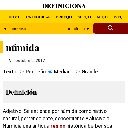
DEFINICIONA
HOME
CATEGORÍAS
PREFIJO
SUFIJO
AFIJO
INFIJO
◄ numeroso
numídico ►
númida
N
- octubre 2, 2017
Texto:
Pequeño
Mediano
Grande
Definición
Adjetivo. Se entiende por númida como nativo,
natural, perteneciente, concerniente y alusivo a
Numidia una antigua
región
histórica berberisca