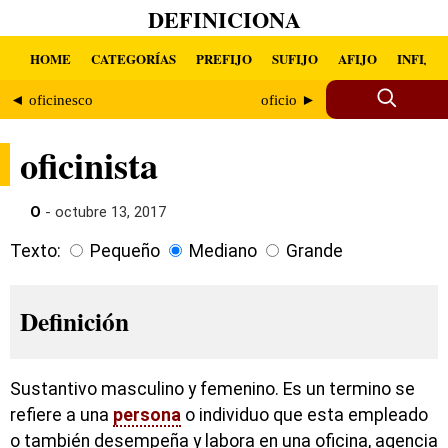
DEFINICIONA
HOME
CATEGORÍAS
PREFIJO
SUFIJO
AFIJO
INFIJO
◄ oficinesco
oficio ►
oficinista
O
- octubre 13, 2017
Texto:
Pequeño
Mediano
Grande
Definición
Sustantivo masculino y femenino. Es un termino se
refiere a una
persona
o individuo que esta empleado
o también desempeña y labora en una oficina, agencia