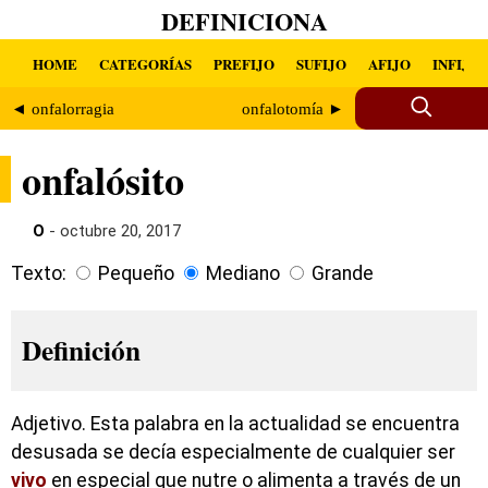
DEFINICIONA
HOME
CATEGORÍAS
PREFIJO
SUFIJO
AFIJO
INFIJO
◄ onfalorragia
onfalotomía ►
onfalósito
O
- octubre 20, 2017
Texto:
Pequeño
Mediano
Grande
Definición
Adjetivo. Esta palabra en la actualidad se encuentra
desusada se decía especialmente de cualquier ser
vivo
en especial que nutre o alimenta a través de un