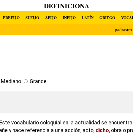
DEFINICIONA
PREFIJO
SUFIJO
AFIJO
INFIJO
LATÍN
GRIEGO
VOCA
padrastr
Mediano
Grande
Este vocabulario coloquial en la actualidad se encuentr
tañe y hace referencia a una acción, acto,
dicho
, obra o p