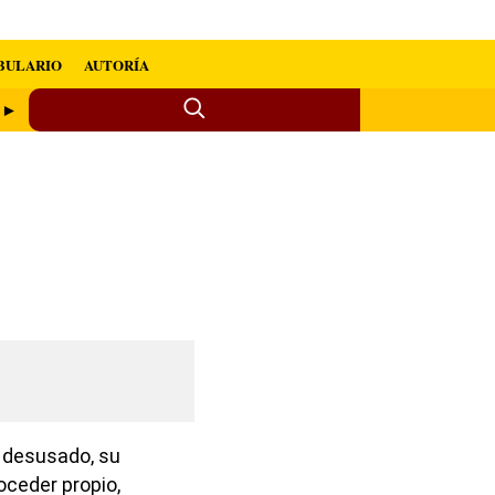
BULARIO
AUTORÍA
o ►
a desusado, su
roceder propio,