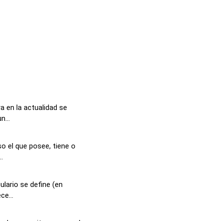
a en la actualidad se
n...
o el que posee, tiene o
.
lario se define (en
ce...