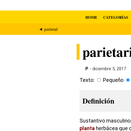
HOME
CATEGORÍAS
◄ parietal
parietar
P
- diciembre 5, 2017
Texto:
Pequeño
Definición
Sustantivo masculino.
planta
herbácea que co