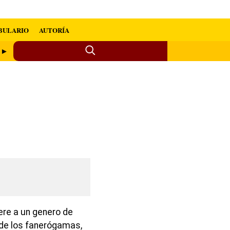
BULARIO
AUTORÍA
o ►
ere a un genero de
 de los fanerógamas,