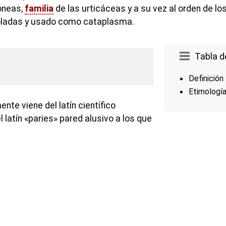
dóneas,
familia
de las urticáceas y a su vez al orden de los 
eoladas y usado como cataplasma.
Tabla d
Definición
Etimologí
nte viene del latín científico
el latín «paries» pared alusivo a los que