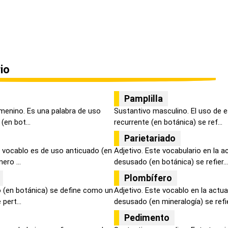
io
PampIilla
menino. Es una palabra de uso
Sustantivo masculino. El uso de e
(en bot...
recurrente (en botánica) se ref...
Parietariado
 vocablo es de uso anticuado (en
Adjetivo. Este vocabulario en la 
ero ...
desusado (en botánica) se refier...
Plombífero
 (en botánica) se define como un
Adjetivo. Este vocablo en la actu
pert...
desusado (en mineralogía) se refie
Pedimento