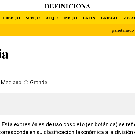
DEFINICIONA
PREFIJO
SUFIJO
AFIJO
INFIJO
LATÍN
GRIEGO
VOCA
parietariad
ia
Mediano
Grande
 Esta expresión es de uso obsoleto (en botánica) se refi
rresponde en su clasificación taxonómica a la división