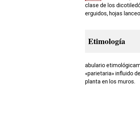
clase de los dicotile
erguidos, hojas lanc
Etimología
abulario etimológicame
«parietaria» influido d
planta en los muros.