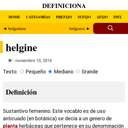
DEFINICIONA
HOME
CATEGORÍAS
PREFIJO
SUFIJO
AFIJO
INFIJO
◄ helgadura
helguera ►
helgine
H
- noviembre 10, 2016
Texto:
Pequeño
Mediano
Grande
Definición
Sustantivo femenino. Este vocablo es de uso
anticuado (en botánica) se decía a un genero de
planta
herbáceas que pertenece en su denominación