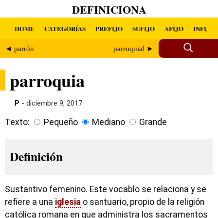
DEFINICIONA
HOME
CATEGORÍAS
PREFIJO
SUFIJO
AFIJO
INFIJO
◄ parrón
parroquial ►
parroquia
P
- diciembre 9, 2017
Texto:
Pequeño
Mediano
Grande
Definición
Sustantivo femenino. Este vocablo se relaciona y se
refiere a una
iglesia
o santuario, propio de la religión
católica romana en que administra los sacramentos