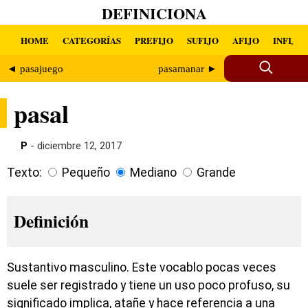
DEFINICIONA
HOME
CATEGORÍAS
PREFIJO
SUFIJO
AFIJO
INFIJO
◄ pasajuego
pasamanar ►
pasal
P
- diciembre 12, 2017
Texto:
Pequeño
Mediano
Grande
Definición
Sustantivo masculino. Este vocablo pocas veces
suele ser registrado y tiene un uso poco profuso, su
significado implica, atañe y hace referencia a una