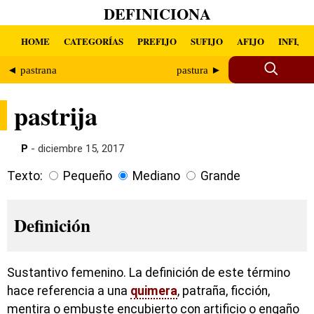
DEFINICIONA
HOME
CATEGORÍAS
PREFIJO
SUFIJO
AFIJO
INFIJO
◄ pastrana
pastura ►
pastrija
P
- diciembre 15, 2017
Texto:
Pequeño
Mediano
Grande
Definición
Sustantivo femenino. La definición de este término
hace referencia a una
quimera
, patraña, ficción,
mentira o embuste encubierto con artificio o engaño