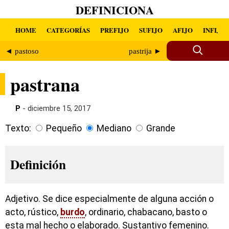
DEFINICIONA
HOME
CATEGORÍAS
PREFIJO
SUFIJO
AFIJO
INFIJO
◄ pastoso
pastrija ►
pastrana
P
- diciembre 15, 2017
Texto:
Pequeño
Mediano
Grande
Definición
Adjetivo. Se dice especialmente de alguna acción o
acto, rústico,
burdo
, ordinario, chabacano, basto o
esta mal hecho o elaborado. Sustantivo femenino.