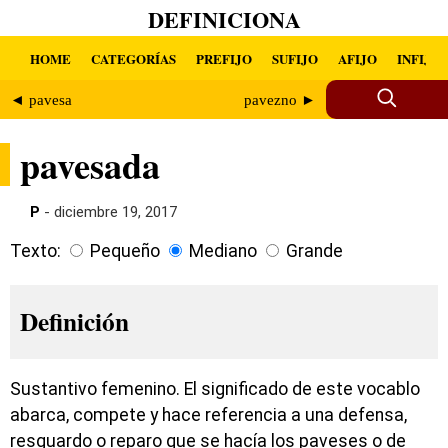
DEFINICIONA
HOME
CATEGORÍAS
PREFIJO
SUFIJO
AFIJO
INFIJO
◄ pavesa
pavezno ►
pavesada
P
- diciembre 19, 2017
Texto:
Pequeño
Mediano
Grande
Definición
Sustantivo femenino. El significado de este vocablo
abarca, compete y hace referencia a una defensa,
resguardo o reparo que se hacía los paveses o de