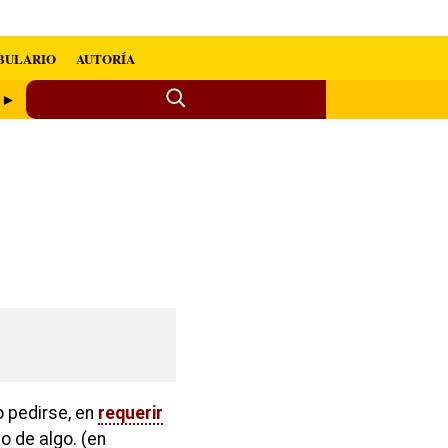
BULARIO
AUTORÍA
o ►
o pedirse, en
requerir
o de algo. (en