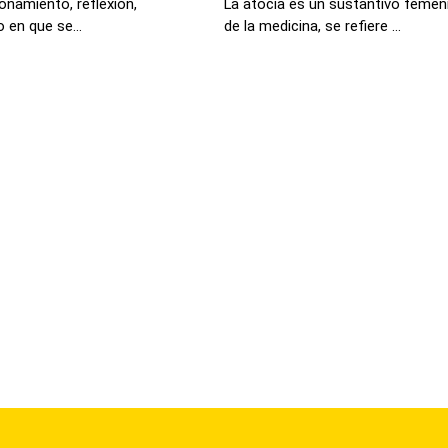
zonamiento, reflexión,
La atocia es un sustantivo femeni
o en que se...
de la medicina, se refiere ...