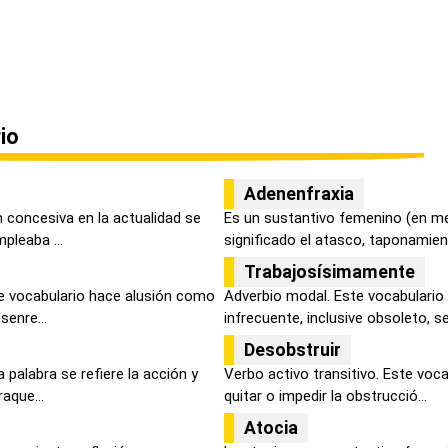
io
Adenenfraxia
 concesiva en la actualidad se
Es un sustantivo femenino (en m
pleaba ...
significado el atasco, taponamient
Trabajosísimamente
e vocabulario hace alusión como
Adverbio modal. Este vocabulario
senre...
infrecuente, inclusive obsoleto, se 
Desobstruir
 palabra se refiere la acción y
Verbo activo transitivo. Este vocab
aque...
quitar o impedir la obstrucció...
Atocia