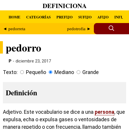
DEFINICIONA
HOME
CATEGORÍAS
PREFIJO
SUFIJO
AFIJO
INFIJO
◄ pedorreta
pedotrofia ►
pedorro
P
- diciembre 23, 2017
Texto:
Pequeño
Mediano
Grande
Definición
Adjetivo. Este vocabulario se dice a una
persona
, que
expulsa, echa o expulsa gases o ventosidades de
manera repetido o con frecuencia, llamado también