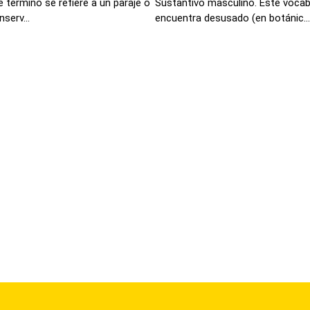
 termino se refiere a un paraje o
Sustantivo masculino. Este vocabu
serv...
encuentra desusado (en botánic...