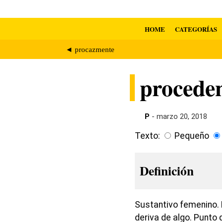
HOME
CATEGORÍAS
◄ procazmente
procede
P
- marzo 20, 2018
Texto:
Pequeño
Definición
Sustantivo femenino. E
deriva de algo. Punto 