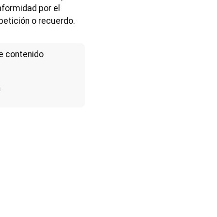
nformidad por el
 petición o recuerdo.
e contenido
a