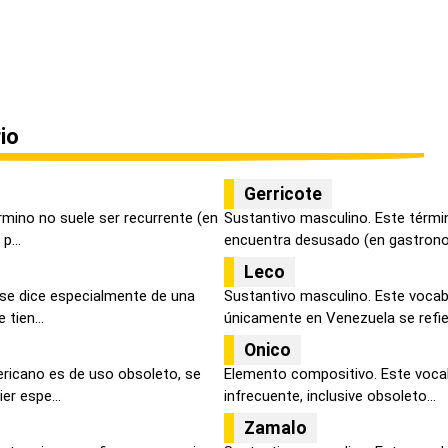
io
Gerricote
érmino no suele ser recurrente (en
Sustantivo masculino. Este términ
p...
encuentra desusado (en gastronom
Leco
 se dice especialmente de una
Sustantivo masculino. Este vocab
 tien...
únicamente en Venezuela se refier
Onico
ericano es de uso obsoleto, se
Elemento compositivo. Este voca
er espe...
infrecuente, inclusive obsoleto...
Zamalo