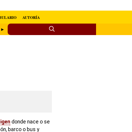
BULARIO
AUTORÍA
e ►
rigen
donde nace o se
ón, barco o bus y