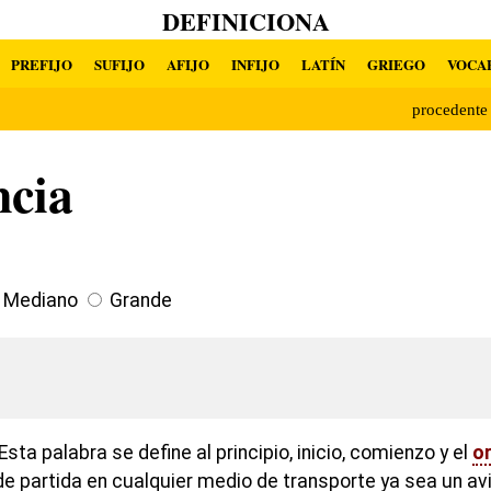
DEFINICIONA
PREFIJO
SUFIJO
AFIJO
INFIJO
LATÍN
GRIEGO
VOCA
procedent
ncia
Mediano
Grande
sta palabra se define al principio, inicio, comienzo y el
o
de partida en cualquier medio de transporte ya sea un avi