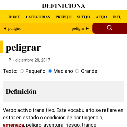
DEFINICIONA
HOME
CATEGORÍAS
PREFIJO
SUFIJO
AFIJO
INFIJO
◄ peligno
peligro ►
peligrar
P
- diciembre 28, 2017
Texto:
Pequeño
Mediano
Grande
Definición
Verbo activo transitivo. Este vocabulario se refiere en
estar en estado o condición de contingencia,
amenaza
, peligro, aventura, riesgo, trance,