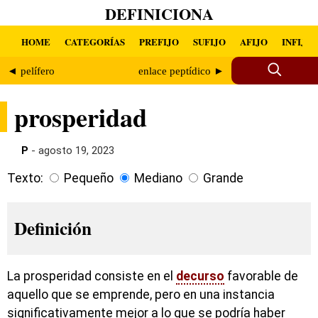
DEFINICIONA
HOME
CATEGORÍAS
PREFIJO
SUFIJO
AFIJO
INFIJO
◄ pelífero
enlace peptídico ►
prosperidad
P
- agosto 19, 2023
Texto:
Pequeño
Mediano
Grande
Definición
La prosperidad consiste en el
decurso
favorable de
aquello que se emprende, pero en una instancia
significativamente mejor a lo que se podría haber