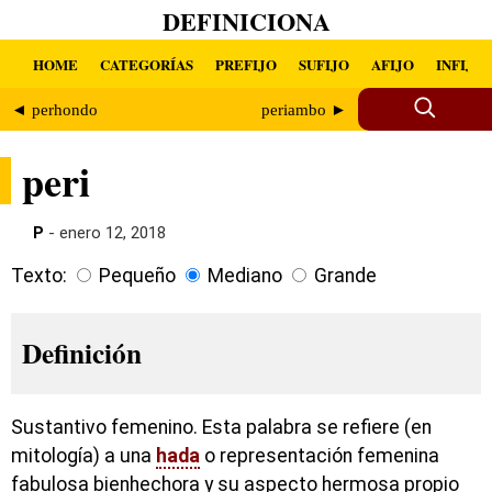
DEFINICIONA
HOME
CATEGORÍAS
PREFIJO
SUFIJO
AFIJO
INFIJO
◄ perhondo
periambo ►
peri
P
- enero 12, 2018
Texto:
Pequeño
Mediano
Grande
Definición
Sustantivo femenino. Esta palabra se refiere (en
mitología) a una
hada
o representación femenina
fabulosa bienhechora y su aspecto hermosa propio