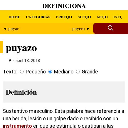
DEFINICIONA
HOME
CATEGORÍAS
PREFIJO
SUFIJO
AFIJO
INFIJO
◄ puyar
puyero ►
puyazo
P
- abril 18, 2018
Texto:
Pequeño
Mediano
Grande
Definición
Sustantivo masculino. Esta palabra hace referencia a
una herida, lesión o un golpe dado o recibido con un
instrumento
en que se estimula o castigan a las