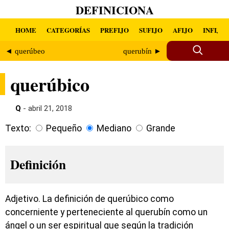
DEFINICIONA
HOME
CATEGORÍAS
PREFIJO
SUFIJO
AFIJO
INFIJO
◄ querúbeo
querubín ►
querúbico
Q
- abril 21, 2018
Texto:
Pequeño
Mediano
Grande
Definición
Adjetivo. La definición de querúbico como
concerniente y perteneciente al querubín como un
ángel o un ser espiritual que según la tradición