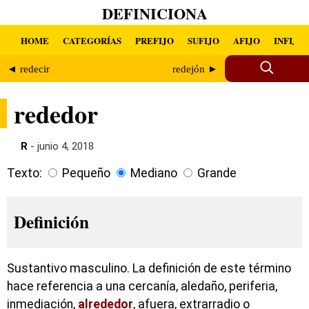
DEFINICIONA
HOME
CATEGORÍAS
PREFIJO
SUFIJO
AFIJO
INFIJO
◄ redecir
redejón ►
rededor
R
- junio 4, 2018
Texto:
Pequeño
Mediano
Grande
Definición
Sustantivo masculino. La definición de este término
hace referencia a una cercanía, aledaño, periferia,
inmediación,
alrededor
, afuera, extrarradio o