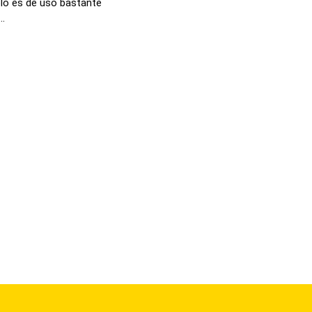
lo es de uso bastante
..