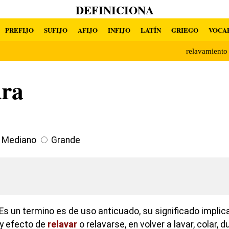
DEFINICIONA
PREFIJO
SUFIJO
AFIJO
INFIJO
LATÍN
GRIEGO
VOCA
relavamient
ura
Mediano
Grande
s un termino es de uso anticuado, su significado implica
 y efecto de
relavar
o relavarse, en volver a lavar, colar, d