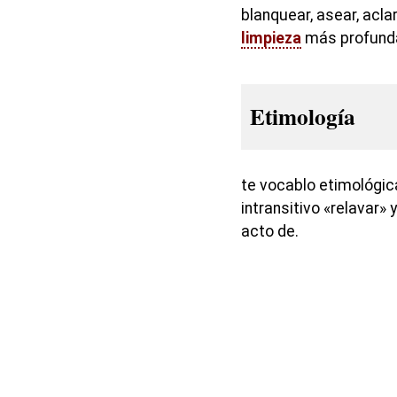
blanquear, asear, acla
limpieza
más profunda
Etimología
te vocablo etimológi
intransitivo «relavar» 
acto de.