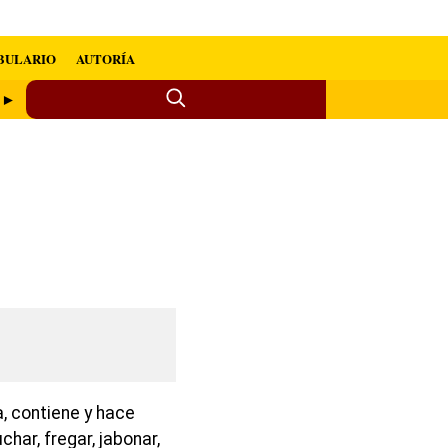
BULARIO
AUTORÍA
o ►
, contiene y hace
uchar, fregar, jabonar,