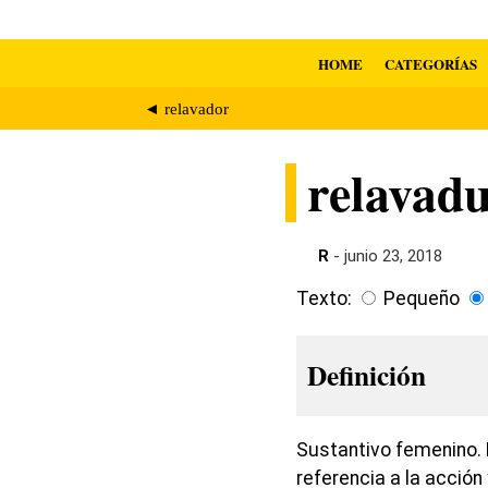
HOME
CATEGORÍAS
◄ relavador
relavad
R
- junio 23, 2018
Texto:
Pequeño
Definición
Sustantivo femenino. E
referencia a la acción