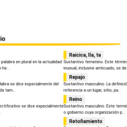
io
Raicica, lla, ta
palabra en plural en la actualidad
Sustantivo femenino. Este térmi
he...
inusual, inclusive anticuado, se def
Repajo
labra se dice especialmente del
Sustantivo masculino. La definici
da tam...
referencia a un lugar, sitio, pa...
Reino
rectificativo se dice especialmente
Sustantivo masculino. Este termi
.
o gobierno cuya organización p...
Retoñamiento