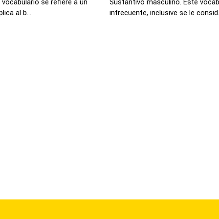
vocabulario se refiere a un
Sustantivo masculino. Este vocab
ica al b...
infrecuente, inclusive se le consid.