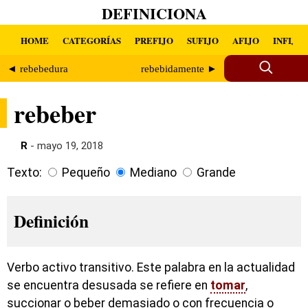
DEFINICIONA
HOME
CATEGORÍAS
PREFIJO
SUFIJO
AFIJO
INFIJO
◄ rebebedura
rebebidamente ►
rebeber
R
- mayo 19, 2018
Texto:
Pequeño
Mediano
Grande
Definición
Verbo activo transitivo. Este palabra en la actualidad
se encuentra desusada se refiere en
tomar
,
succionar o beber demasiado o con frecuencia o