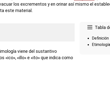
vacuar los excrementos y en orinar así mismo el establ
a este material.
Tabla d
Definición
Etimologí
imología viene del sustantivo
jos «ico», «illo» e «ito» que indica como