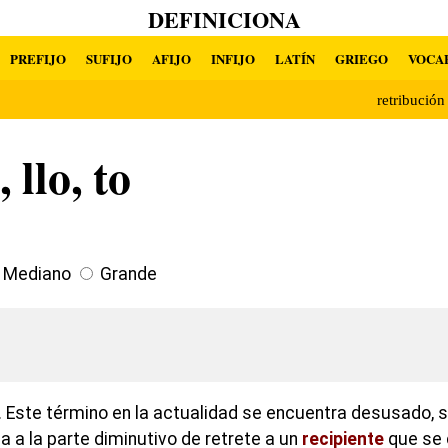
DEFINICIONA
PREFIJO
SUFIJO
AFIJO
INFIJO
LATÍN
GRIEGO
VOCA
retribució
 llo, to
Mediano
Grande
 Este término en la actualidad se encuentra desusado, su
a a la parte diminutivo de retrete a un
recipiente
que se 