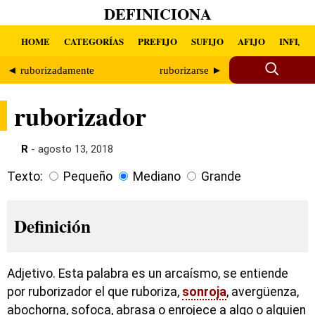
DEFINICIONA
HOME
CATEGORÍAS
PREFIJO
SUFIJO
AFIJO
INFIJO
◄ ruborizadamente
ruborizarse ►
ruborizador
R
- agosto 13, 2018
Texto:
Pequeño
Mediano
Grande
Definición
Adjetivo. Esta palabra es un arcaísmo, se entiende
por ruborizador el que ruboriza,
sonroja
, avergüenza,
abochorna, sofoca, abrasa o enrojece a algo o alguien