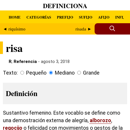
DEFINICIONA
HOME
CATEGORÍAS
PREFIJO
SUFIJO
AFIJO
INFIJO
◄ riquísimo
risada ►
risa
R
,
Referencia
- agosto 3, 2018
Texto:
Pequeño
Mediano
Grande
Definición
Sustantivo femenino. Este vocablo se define como
una demostración externa de alegría,
alborozo
,
regocijo
o felicidad con movimientos o gestos de la