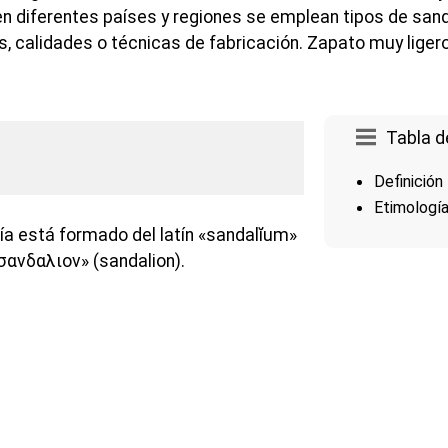
en diferentes países y regiones se emplean tipos de san
s, calidades o técnicas de fabricación. Zapato muy liger
Tabla d
Definición
Etimologí
ía está formado del latín «sandalĭum»
«σανδαλιον» (sandalion).