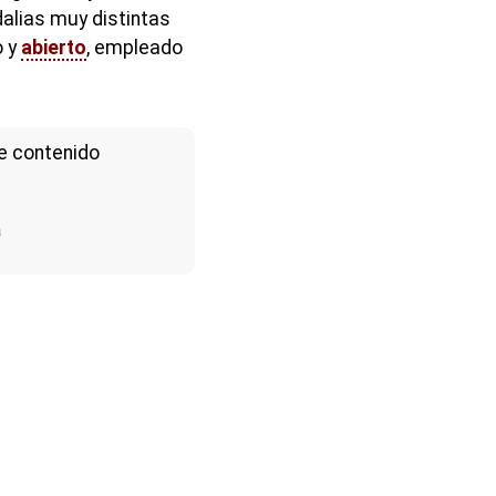
dalias muy distintas
o y
abierto
, empleado
e contenido
a