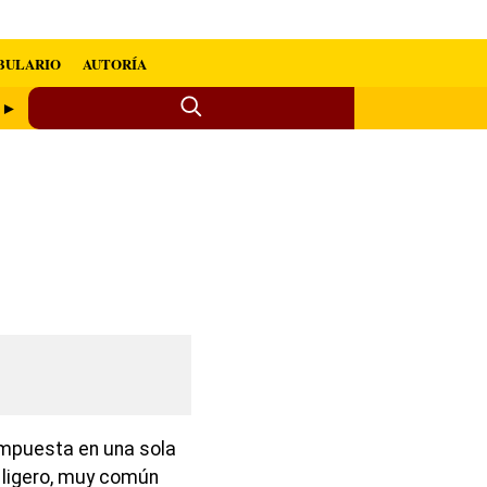
BULARIO
AUTORÍA
o ►
puesta en una sola
 ligero, muy común