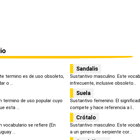
io
Sandalis
ste termino es de uso obsoleto,
Sustantivo masculino. Este vocab
r o ...
infrecuente, inclusive obsoleto...
Suela
n termino de uso popular cuyo
Sustantivo femenino. El significa
e esta ...
compete y hace referencia a l...
Crótalo
 vocabulario se refiere (En
Sustantivo masculino. Este vocabl
uguay ...
a un genero de serpiente cor...