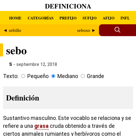
DEFINICIONA
HOME
CATEGORÍAS
PREFIJO
SUFIJO
AFIJO
INFIJO
◄ sebillo
seboso ►
sebo
S
- septiembre 12, 2018
Texto:
Pequeño
Mediano
Grande
Definición
Sustantivo masculino. Este vocablo se relaciona y se
refiere a una
grasa
cruda obtenido a través de
ciertos animales rumiantes y herbívoros como el