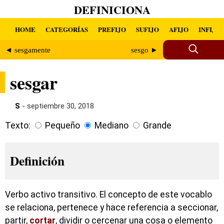
DEFINICIONA
HOME
CATEGORÍAS
PREFIJO
SUFIJO
AFIJO
INFIJO
◄ sesgamente
sesgo ►
sesgar
S
- septiembre 30, 2018
Texto:
Pequeño
Mediano
Grande
Definición
Verbo activo transitivo. El concepto de este vocablo
se relaciona, pertenece y hace referencia a seccionar,
partir,
cortar
, dividir o cercenar una cosa o elemento