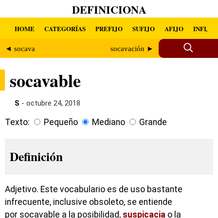
DEFINICIONA
HOME
CATEGORÍAS
PREFIJO
SUFIJO
AFIJO
INFIJO
◄ socava
socavación ►
socavable
S
- octubre 24, 2018
Texto:
Pequeño
Mediano
Grande
Definición
Adjetivo. Este vocabulario es de uso bastante
infrecuente, inclusive obsoleto, se entiende
por socavable a la posibilidad,
suspicacia
o la