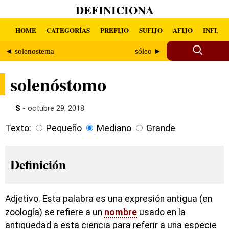
DEFINICIONA
HOME
CATEGORÍAS
PREFIJO
SUFIJO
AFIJO
INFIJO
◄ solenostema
sóleo ►
solenóstomo
S
- octubre 29, 2018
Texto:
Pequeño
Mediano
Grande
Definición
Adjetivo. Esta palabra es una expresión antigua (en
zoología) se refiere a un
nombre
usado en la
antigüedad a esta ciencia para referir a una especie